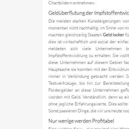
Chartbildern entnehmen.
Geldüberflutung der Impfstoffentwic
Die meisten starken Kurssteigerungen vo
momentan nicht nachhaltig, im Sinne von ni
machten gleichzeitig Staaten
Geld locker
fü
dies ist wirtschaftlich und sozial der ei
meldeten sich viele Unternehmen be
Impfstoffentwicklung zu erhalten. Sie wol
diese Unternehmen auf diesem Gebiet fachl
Hauptsache sie konnten mit der Entwicklun
immer in Verbindung gebracht werden. Sei
Testwerkzeuge, bis hin zur Bereitstellu
Fördergelder an diese Unternehmen geflo
worden mit Geld. Verständlich, denn so ei
ohne jegliche Erfahrungswerte. Dies sollte
Sonst passieren Dinge, die wir uns heute noc
Nur wenige werden Profitabel
Eine weitere Krux – nur maximal eine Hand