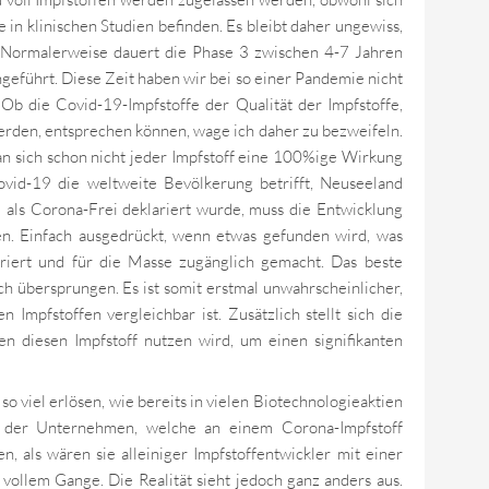
 in klinischen Studien befinden. Es bleibt daher ungewiss,
 Normalerweise dauert die Phase 3 zwischen 4-7 Jahren
eführt. Diese Zeit haben wir bei so einer Pandemie nicht
 Ob die Covid-19-Impfstoffe der Qualität der Impfstoffe,
erden, entsprechen können, wage ich daher zu bezweifeln.
 an sich schon nicht jeder Impfstoff eine 100%ige Wirkung
vid-19 die weltweite Bevölkerung betrifft, Neuseeland
e als Corona-Frei deklariert wurde, muss die Entwicklung
en. Einfach ausgedrückt, wenn etwas gefunden wird, was
lariert und für die Masse zugänglich gemacht. Das beste
ch übersprungen. Es ist somit erstmal unwahrscheinlicher,
n Impfstoffen vergleichbar ist. Zusätzlich stellt sich die
 diesen Impfstoff nutzen wird, um einen signifikanten
 so viel erlösen, wie bereits in vielen Biotechnologieaktien
en der Unternehmen, welche an einem Corona-Impfstoff
en, als wären sie alleiniger Impfstoffentwickler mit einer
 vollem Gange. Die Realität sieht jedoch ganz anders aus.