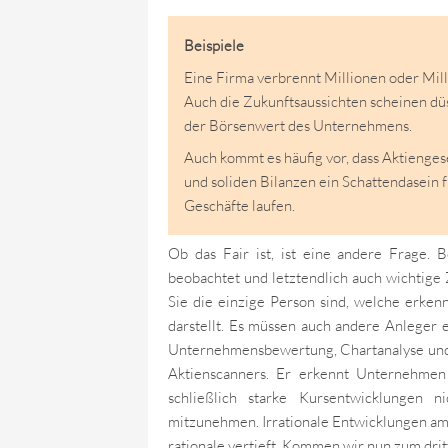
Beispiele
Eine Firma verbrennt Millionen oder Mill
Auch die Zukunftsaussichten scheinen düs
der Börsenwert des Unternehmens.
Auch kommt es häufig vor, dass Aktienge
und soliden Bilanzen ein Schattendasein fr
Geschäfte laufen.
Ob das Fair ist, ist eine andere Frage. 
beobachtet und letztendlich auch wichtige 
Sie die einzige Person sind, welche erken
darstellt. Es müssen auch andere Anleger 
Unternehmensbewertung, Chartanalyse und Ge
Aktienscanners. Er erkennt Unternehmen
schließlich starke Kursentwicklungen n
mitzunehmen. Irrationale Entwicklungen am
rationale vertieft. Kommen wir nun zum dri