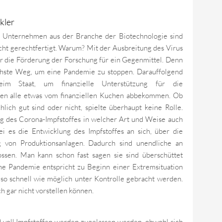
kler
n Unternehmen aus der Branche der Biotechnologie sind
cht gerechtfertigt. Warum? Mit der Ausbreitung des Virus
r die Förderung der Forschung für ein Gegenmittel. Denn
nfachste Weg, um eine Pandemie zu stoppen. Darauffolgend
im Staat, um finanzielle Unterstützung für die
lten alle etwas vom finanziellen Kuchen abbekommen. Ob
ich gut sind oder nicht, spielte überhaupt keine Rolle.
g des Corona-Impfstoffes in welcher Art und Weise auch
 es die Entwicklung des Impfstoffes an sich, über die
ng von Produktionsanlagen. Dadurch sind unendliche an
ssen. Man kann schon fast sagen sie sind überschüttet
ne Pandemie entspricht zu Beginn einer Extremsituation
 so schnell wie möglich unter Kontrolle gebracht werden.
h gar nicht vorstellen können.
 voll Impfstoffen werden zugelassen werden, obwohl sich