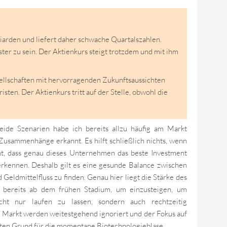
iarden und liefert daher schwache Quartalszahlen.
ter zu sein. Der Aktienkurs steigt trotzdem und mit ihm
sellschaften mit hervorragenden Zukunftsaussichten
isten. Der Aktienkurs tritt auf der Stelle, obwohl die
Beide Szenarien habe ich bereits allzu häufig am Markt
Zusammenhänge erkannt. Es hilft schließlich nichts, wenn
nt, dass genau dieses Unternehmen das beste Investment
erkennen. Deshalb gilt es eine gesunde Balance zwischen
ldmittelfluss zu finden. Genau hier liegt die Stärke des
 bereits ab dem frühen Stadium, um einzusteigen, um
icht nur laufen zu lassen, sondern auch rechtzeitig
 Markt werden weitestgehend ignoriert und der Fokus auf
tten Grund für die momentane Biotechnologieblase.