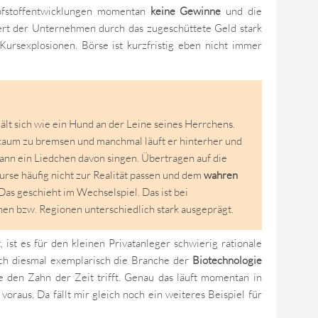
pfstoffentwicklungen momentan
keine Gewinne
und die
rt der Unternehmen durch das zugeschüttete Geld stark
e Kursexplosionen. Börse ist kurzfristig eben nicht immer
lt sich wie ein Hund an der Leine seines Herrchens.
kaum zu bremsen und manchmal läuft er hinterher und
kann ein Liedchen davon singen. Übertragen auf die
urse häufig nicht zur Realität passen und dem
wahren
as geschieht im Wechselspiel. Das ist bei
n bzw. Regionen unterschiedlich stark ausgeprägt.
, ist es für den kleinen Privatanleger schwierig rationale
ich diesmal exemplarisch die Branche der
Biotechnologie
 den Zahn der Zeit trifft. Genau das läuft momentan in
voraus. Da fällt mir gleich noch ein weiteres Beispiel für